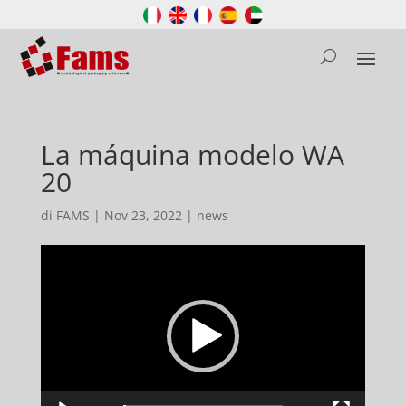
La máquina modelo WA
20
di
FAMS
|
Nov 23, 2022
|
news
Video
Player