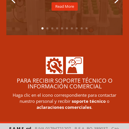
Read More
PARA RECIBIR SOPORTE TÉCNICO O
INFORMACIÓN COMERCIAL
Haga clic en el icono correspondiente para contactar
nuestro personal y recibir
soporte técnico
o
aclaraciones comerciales
.
F.A.M.S. srl
-
P.IVA 01794721207 - R.E.A. BO-389037 - Cap.