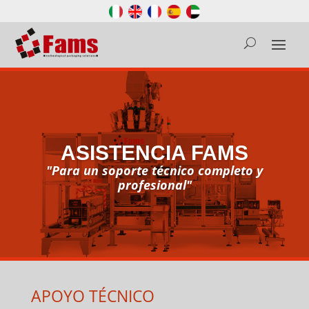
ASISTENCIA FAMS
"Para un soporte técnico
completo y
profesional"
APOYO TÉCNICO