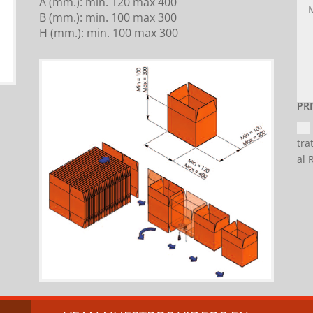
A (mm.): min. 120 max 400
B (mm.): min. 100 max 300
H (mm.): min. 100 max 300
PR
tra
al 