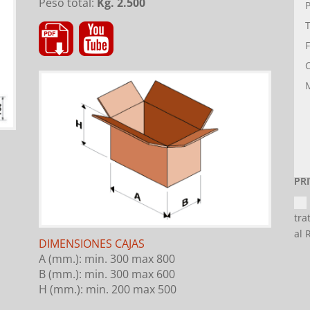
Peso total:
Kg. 2.500
PR
tra
al 
DIMENSIONES CAJAS
A (mm.): min. 300 max 800
B (mm.): min. 300 max 600
H (mm.): min. 200 max 500