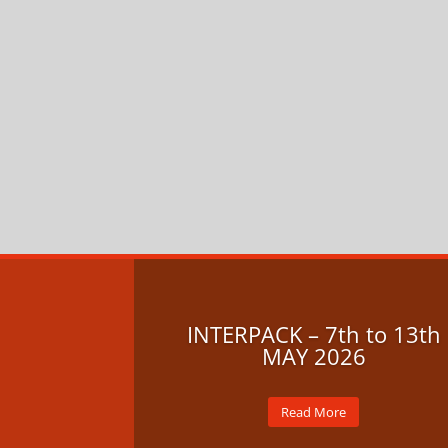
INTERPACK – 7th to 13th
MAY 2026
FAMS presenta su nuevo sistema de
Read More
paletización con robot
antropomorfo.La solución ofrece una...