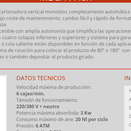
artonadora vertical monobloc completamente automática par
ajo coste de mantenimiento, cambio fácil y rápido de forma
ste.
ccesible con amplia autonomía que simplifica las operacion
as cuatro solapas inferiores y superiores y sistema para ga
a o cola caliente están disponibles en función de cada aplic
ma de rotación para colocar el producto de 80° o 180° con 
nes o también depositar el producto girado.
DATOS TECNICOS
I
Velocidad máxima de producción:
6 cajas/min.
Tensión de funcionamiento:
220/380 V + neutro
Potencia máxima absorbida:
3 Kw
Consumo máximo de aire:
20 Nl por ciclo
Presión:
6 ATM